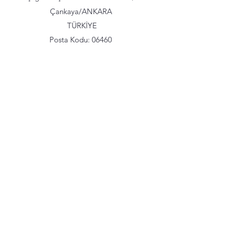
Çankaya/ANKARA
TÜRKİYE
Posta Kodu:
06460
Mail
bycyapi@bycyapi.com
bycyapias@gmail.com
Telefon
Tel:
0 (312) 472 0 700
Mobil:
0552 239 13 44
Sosyal Medya